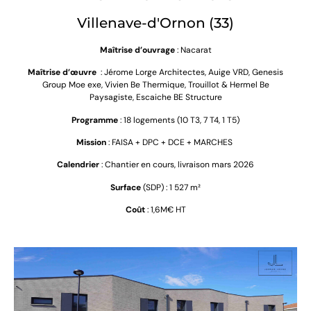
Villenave-d'Ornon (33)
Maîtrise d’ouvrage
: Nacarat
Maîtrise d’œuvre
:
Jérome Lorge Architectes, Auige VRD, Genesis
Group Moe exe, Vivien Be Thermique, Trouillot & Hermel Be
Paysagiste, Escaiche BE Structure
Programme
: 18 logements (10 T3, 7 T4, 1 T5)
Mission
: FAISA + DPC + DCE + MARCHES
Calendrier
: Chantier en cours, livraison mars 2026
Surface
(SDP) : 1 527 m²
Coût
: 1,6M€ HT