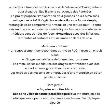
La résidence Nuances se situe au Sud de Villenave-d’Ornon, entre le
cour d’eau de l’Eau Blanche et l’Avenue des Pyrénées.
Le projet propose l’implantation de 4 groupes de 4 à 5 maisons
mitoyennes à R+1. Il s’agit de
constructions de forme simple
,
rectangulaire. Ils comportent 2 niveaux et une toiture, multi- pente,
origamique, couverte de bacs métalliques. Les façades côté voirie
intérieure sont traitées de façon
dynamique
avec des inflexions
rentrantes et sortantes et une arase en dents de scie.
Matériaux côté rue :
– un soubassement correspondant au niveau RdC, il revêt un enduit
blanc,
– L’étage; un habillage de briquettes, ton pierre,
– Les menuiseries extérieures des étages sont traitées avec des
encadrements gris anthracite en contraste,
– Les entrées des maisons sont marquées d’une marquise en béton
peinte en blanc,
Côté jardin :
– Façades enduites blanc,
–
Des abris vélos de forme paralléllépipédique
et toiture en bac
métallique monopente ont des parois ajourées en tôle déployée
ajourée.