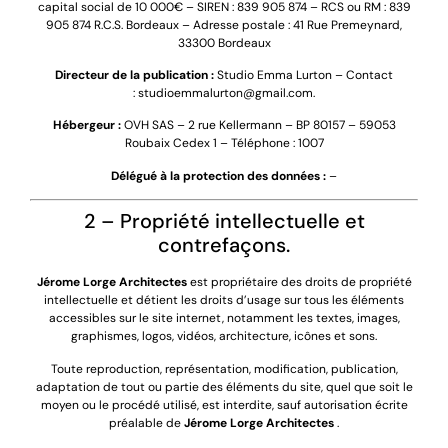
capital social de
10 000
€ – SIREN :
839 905 874
– RCS ou RM :
839
905 874 R.C.S. Bordeaux
– Adresse postale :
41 Rue Premeynard,
33300 Bordeaux
Directeur de la publication :
Studio Emma Lurton
– Contact
:
studioemmalurton@gmail.com
.
Hébergeur :
OVH SAS – 2 rue Kellermann – BP 80157 – 59053
Roubaix Cedex 1 – Téléphone : 1007
Délégué à la protection des données :
–
2 – Propriété intellectuelle et
contrefaçons.
Jérome Lorge Architectes
est propriétaire des droits de propriété
intellectuelle et détient les droits d’usage sur tous les éléments
accessibles sur le site internet, notamment les textes, images,
graphismes, logos, vidéos, architecture, icônes et sons.
Toute reproduction, représentation, modification, publication,
adaptation de tout ou partie des éléments du site, quel que soit le
moyen ou le procédé utilisé, est interdite, sauf autorisation écrite
préalable de
Jérome Lorge Architectes
.