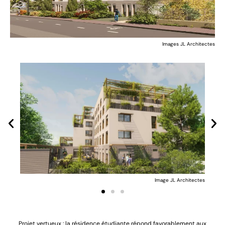
Images JL Architectes
ctes
Image JL Architectes
Projet vertueux : la résidence étudiante répond favorablement aux